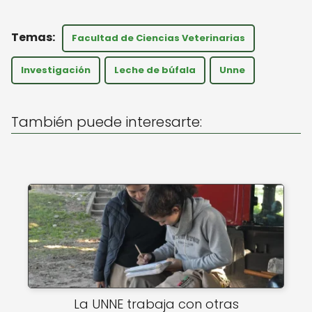
h
a
m
a
c
ai
Facultad de Ciencias Veterinarias
ts
e
l
A
b
Investigación
Leche de búfala
Unne
p
o
p
o
También puede interesarte:
k
La UNNE trabaja con otras