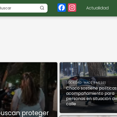
F
In
Actualidad
a
st
c
a
e
g
b
r
o
a
o
m
k
SOCIEDAD · HACE 3 MESES
Chaco sostiene políticas
acompañamiento para
personas en situación d
calle
buscan proteger