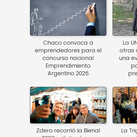
k
Chaco convoca a
La U
emprendedores para el
otras 
concurso nacional
una e
Emprendimiento
pa
Argentino 2026
pre
Zdero recorrió la Bienal
La Tr