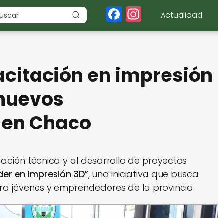
F
In
Actualidad
a
st
c
a
e
g
citación en impresión
b
r
o
a
 nuevos
o
m
 en Chaco
k
ción técnica y al desarrollo de proyectos
er en Impresión 3D”
, una iniciativa que busca
ara jóvenes y emprendedores de la provincia.