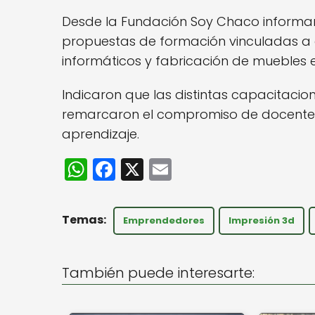
Desde la Fundación Soy Chaco informa
propuestas de formación vinculadas a di
informáticos y fabricación de muebles
Indicaron que las distintas capacitaci
remarcaron el compromiso de docentes
aprendizaje.
W
F
X
E
h
a
m
a
c
ai
Emprendedores
Impresión 3d
ts
e
l
A
b
También puede interesarte:
p
o
p
o