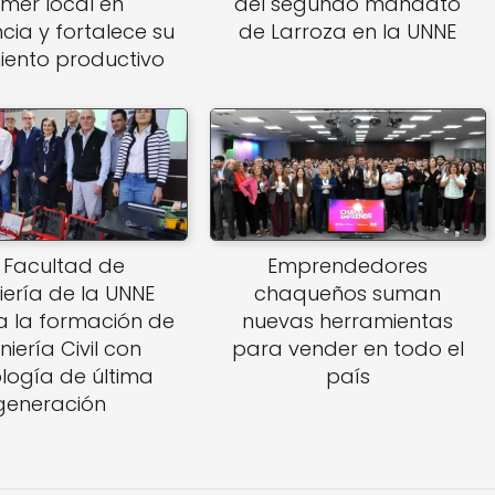
imer local en
del segundo mandato
ncia y fortalece su
de Larroza en la UNNE
iento productivo
 Facultad de
Emprendedores
iería de la UNNE
chaqueños suman
a la formación de
nuevas herramientas
niería Civil con
para vender en todo el
logía de última
país
generación