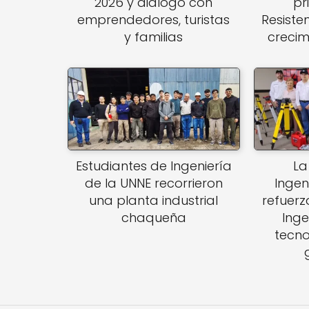
2026 y dialogó con
pr
emprendedores, turistas
Resiste
y familias
crecim
Estudiantes de Ingeniería
La
de la UNNE recorrieron
Ingen
una planta industrial
refuerz
chaqueña
Inge
tecno