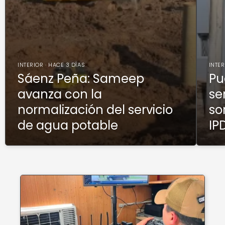
INTERIOR · HACE 3 DÍAS
INTER
Sáenz Peña: Sameep
Pu
avanza con la
se
normalización del servicio
so
de agua potable
IP