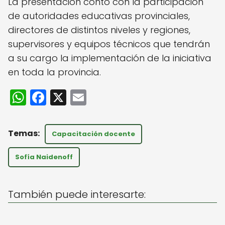
La presentación contó con la participación
de autoridades educativas provinciales,
directores de distintos niveles y regiones,
supervisores y equipos técnicos que tendrán
a su cargo la implementación de la iniciativa
en toda la provincia.
W
F
X
E
h
a
m
a
c
ai
Capacitación docente
ts
e
l
A
b
Sofía Naidenoff
p
o
p
o
También puede interesarte:
k