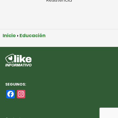
Inicio
Educación
SEGUINOS:
F
In
a
st
c
a