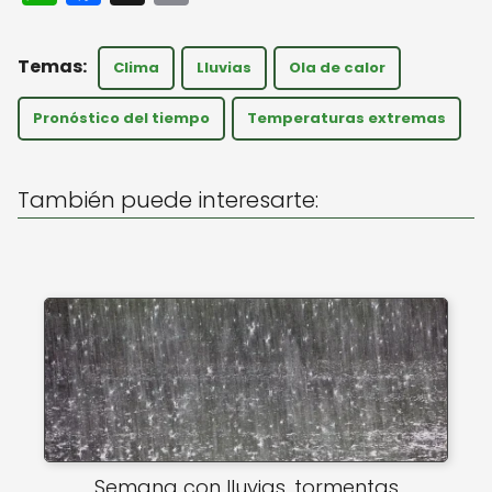
h
a
m
a
c
ai
Clima
Lluvias
Ola de calor
ts
e
l
A
b
Pronóstico del tiempo
Temperaturas extremas
p
o
p
o
También puede interesarte:
k
Semana con lluvias, tormentas