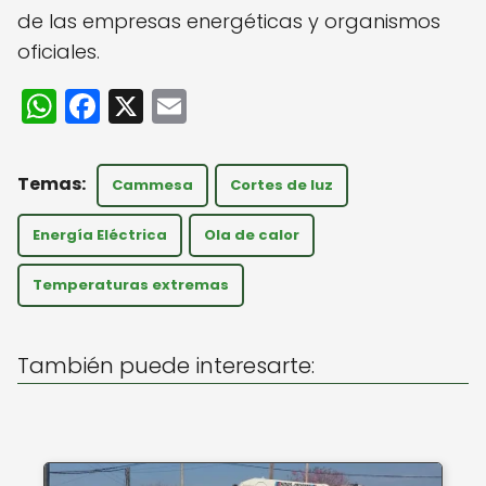
de las empresas energéticas y organismos
oficiales.
W
F
X
E
h
a
m
a
c
ai
Cammesa
Cortes de luz
ts
e
l
A
b
Energía Eléctrica
Ola de calor
p
o
Temperaturas extremas
p
o
k
También puede interesarte: