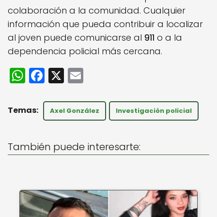
colaboración a la comunidad. Cualquier
información que pueda contribuir a localizar
al joven puede comunicarse al
911
o a la
dependencia policial más cercana.
W
F
X
E
h
a
m
a
c
ai
Axel González
Investigación policial
ts
e
l
A
b
También puede interesarte:
p
o
p
o
k