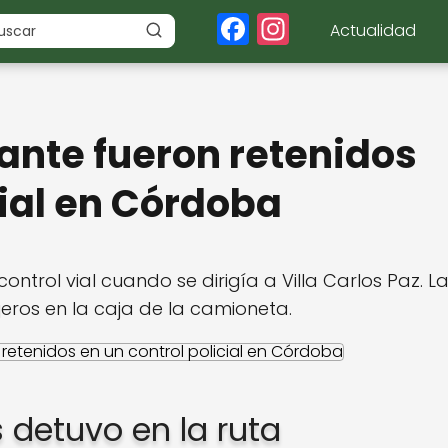
F
In
Actualidad
a
st
c
a
e
g
nte fueron retenidos
b
r
o
a
cial en Córdoba
o
m
k
ontrol vial cuando se dirigía a Villa Carlos Paz. L
jeros en la caja de la camioneta.
s detuvo en la ruta