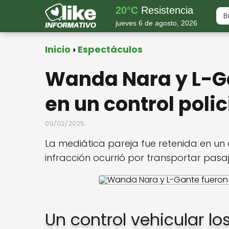
20°C
Resistencia
jueves 6 de agosto, 2026
Inicio
Espectáculos
Wanda Nara y L-Ga
en un control poli
09/02/2025
La mediática pareja fue retenida en un c
infracción ocurrió por transportar pasa
Un control vehicular lo