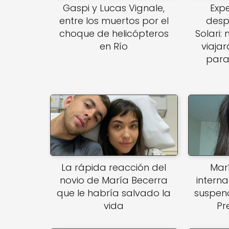
Gaspi y Lucas Vignale,
Expe
entre los muertos por el
desp
choque de helicópteros
Solari:
en Río
viaja
para
La rápida reacción del
Mar
novio de María Becerra
intern
que le habría salvado la
suspend
vida
Pr