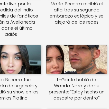
ctativa por la
María Becerra recibió el
edida del Indio
alta tras su segundo
 miles de fanáticos
embarazo ectópico y se
rán a Avellaneda
alejará de las redes
 darle el último
adiós
ía Becerra fue
L-Gante habló de
ada de urgencia y
Wanda Nara y de su
ió su show en los
presente: “Estoy hecho un
emios Platino
desastre por dentro”