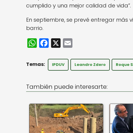
cumplido y una mejor calidad de vida”.
En septiembre, se prevé entregar más v
barrio.
W
F
X
E
h
a
m
a
c
ai
IPDUV
Leandro Zdero
Roque 
ts
e
l
A
b
También puede interesarte:
p
o
p
o
k