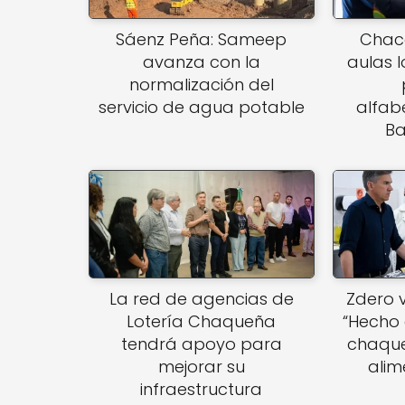
Sáenz Peña: Sameep
Chac
avanza con la
aulas 
normalización del
servicio de agua potable
alfab
Ba
La red de agencias de
Zdero v
Lotería Chaqueña
“Hecho 
tendrá apoyo para
chaqu
mejorar su
alim
infraestructura