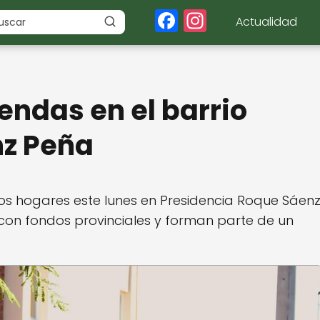
F
In
Actualidad
a
st
c
a
e
g
endas en el barrio
b
r
o
a
nz Peña
o
m
k
os hogares este lunes en Presidencia Roque Sáen
 con fondos provinciales y forman parte de un