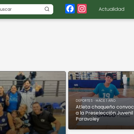
F
In
Actualidad
a
st
c
a
e
g
b
r
o
a
o
m
k
DEPORTES · HACE 1 AÑO
Atleta chaqueño convo
a la Preselección Juvenil
Paravoley