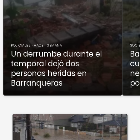
POLICIALES · HACE 1 SEMANA
SOCI
Un derrumbe durante el
Ba
temporal dejó dos
cu
personas heridas en
ne
Barranqueras
po