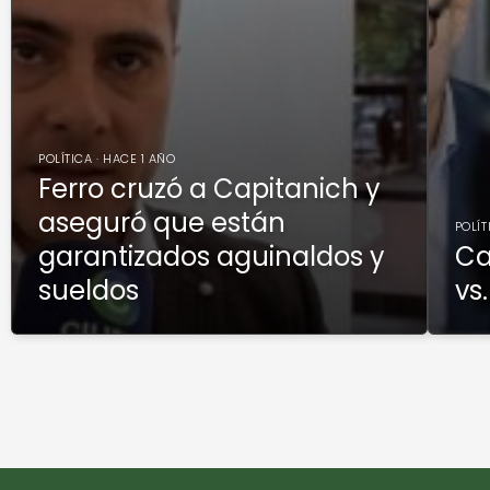
POLÍTICA · HACE 1 AÑO
Ferro cruzó a Capitanich y
aseguró que están
POLÍT
garantizados aguinaldos y
Ca
sueldos
vs