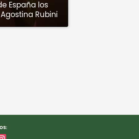
de España los
 Agostina Rubini
OS:
In