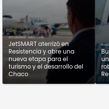
ACTUALIDAD · HACE 1 AÑO
JetSMART aterrizó en
POLIC
Resistencia y abre una
Bu
nueva etapa para el
un
turismo y el desarrollo del
ro
Chaco
Re