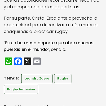
que las autoridades reconozcan el recorrido
y el compromiso de las deportistas.
Por su parte, Cristal Escalante aprovechó la
oportunidad para incentivar a más mujeres
chaqueñas a practicar rugby.
“
Es un hermoso deporte que abre muchas
puertas en el mundo
”, señaló.
W
F
X
E
h
a
m
a
c
ai
Leandro Zdero
Rugby
ts
e
l
A
b
Rugby femenino
p
o