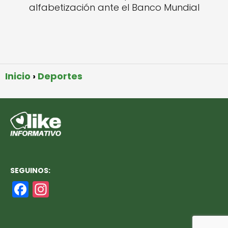
alfabetización ante el Banco Mundial
Inicio
Deportes
SEGUINOS:
F
In
a
st
c
a