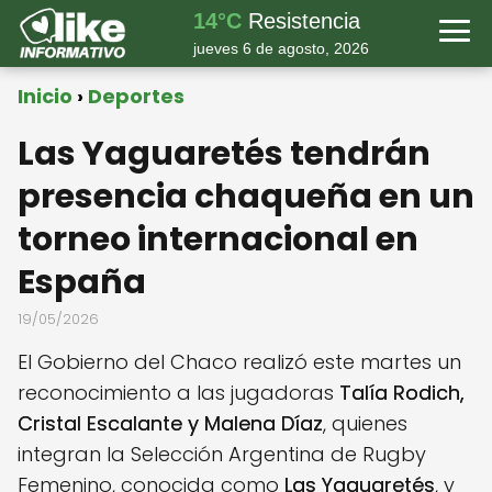
14°C
Resistencia
jueves 6 de agosto, 2026
Inicio
Deportes
Las Yaguaretés tendrán
presencia chaqueña en un
torneo internacional en
España
19/05/2026
El Gobierno del Chaco realizó este martes un
reconocimiento a las jugadoras
Talía Rodich,
Cristal Escalante y Malena Díaz
, quienes
integran la Selección Argentina de Rugby
Femenino, conocida como
Las Yaguaretés
, y