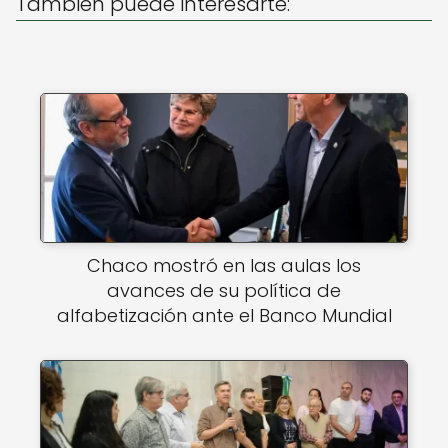
p
o
También puede interesarte:
k
Chaco mostró en las aulas los
avances de su política de
alfabetización ante el Banco Mundial