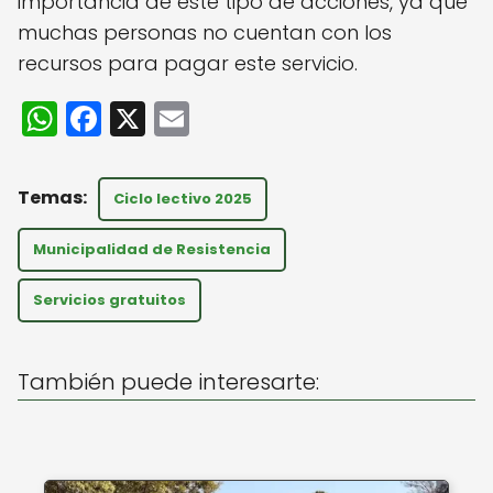
importancia de este tipo de acciones, ya que
muchas personas no cuentan con los
recursos para pagar este servicio.
W
F
X
E
h
a
m
a
c
ai
Ciclo lectivo 2025
ts
e
l
A
b
Municipalidad de Resistencia
p
o
Servicios gratuitos
p
o
k
También puede interesarte: