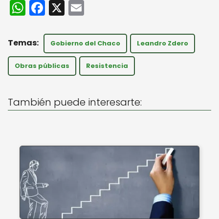
W
F
X
E
h
a
m
a
c
ai
Gobierno del Chaco
Leandro Zdero
ts
e
l
A
b
Obras públicas
Resistencia
p
o
p
o
También puede interesarte:
k