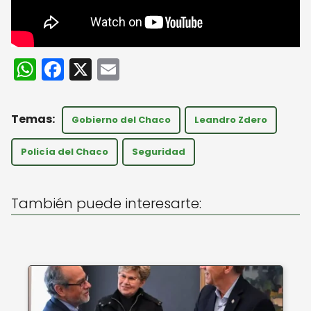
W
F
X
E
h
a
m
a
c
ai
Gobierno del Chaco
Leandro Zdero
ts
e
l
A
b
Policía del Chaco
Seguridad
p
o
p
o
También puede interesarte:
k