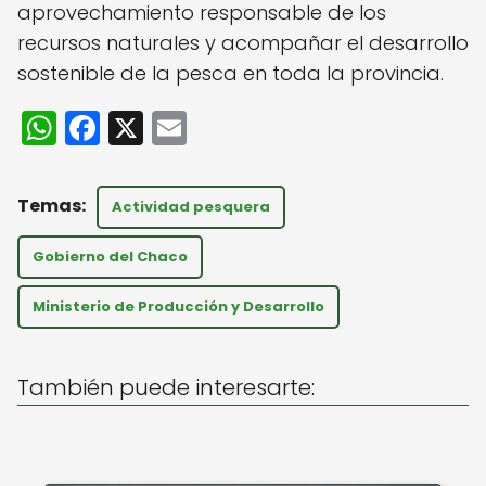
aprovechamiento responsable de los
recursos naturales y acompañar el desarrollo
sostenible de la pesca en toda la provincia.
W
F
X
E
h
a
m
a
c
ai
Actividad pesquera
ts
e
l
A
b
Gobierno del Chaco
p
o
Ministerio de Producción y Desarrollo
p
o
k
También puede interesarte: