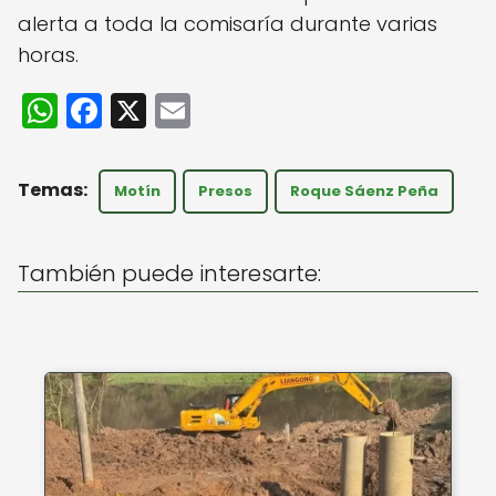
alerta a toda la comisaría durante varias
horas.
W
F
X
E
h
a
m
a
c
ai
Motín
Presos
Roque Sáenz Peña
ts
e
l
A
b
También puede interesarte:
p
o
p
o
k