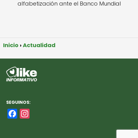
alfabetización ante el Banco Mundial
Inicio
Actualidad
SEGUINOS:
F
In
a
st
c
a