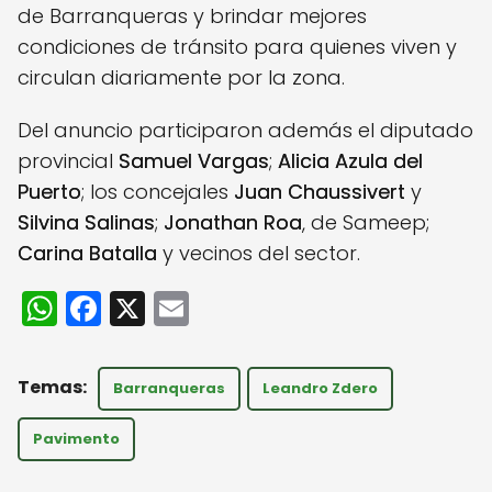
de Barranqueras y brindar mejores
condiciones de tránsito para quienes viven y
circulan diariamente por la zona.
Del anuncio participaron además el diputado
provincial
Samuel Vargas
;
Alicia Azula del
Puerto
; los concejales
Juan Chaussivert
y
Silvina Salinas
;
Jonathan Roa
, de Sameep;
Carina Batalla
y vecinos del sector.
W
F
X
E
h
a
m
a
c
ai
Barranqueras
Leandro Zdero
ts
e
l
A
b
Pavimento
p
o