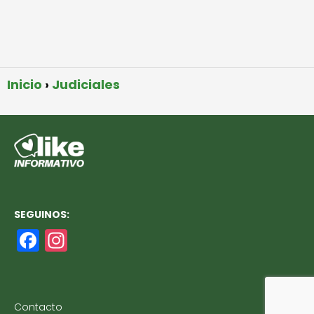
Inicio
Judiciales
SEGUINOS:
F
In
a
st
c
a
e
g
Contacto