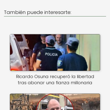
A
b
También puede interesarte:
p
o
p
o
k
Ricardo Osuna recuperó la libertad
tras abonar una fianza millonaria