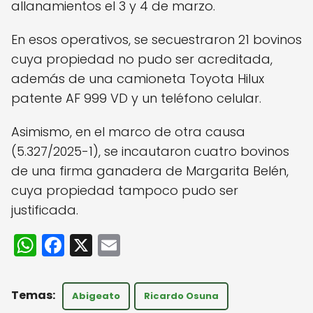
allanamientos el 3 y 4 de marzo.
En esos operativos, se secuestraron 21 bovinos
cuya propiedad no pudo ser acreditada,
además de una camioneta Toyota Hilux
patente AF 999 VD y un teléfono celular.
Asimismo, en el marco de otra causa
(5.327/2025-1), se incautaron cuatro bovinos
de una firma ganadera de Margarita Belén,
cuya propiedad tampoco pudo ser
justificada.
W
F
X
E
h
a
m
a
c
ai
Abigeato
Ricardo Osuna
ts
e
l