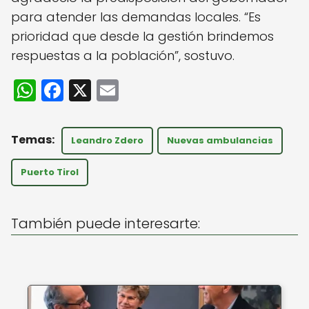
para atender las demandas locales. “Es
prioridad que desde la gestión brindemos
respuestas a la población”, sostuvo.
W
F
X
E
h
a
m
a
c
ai
Leandro Zdero
Nuevas ambulancias
ts
e
l
A
b
Puerto Tirol
p
o
p
o
También puede interesarte:
k