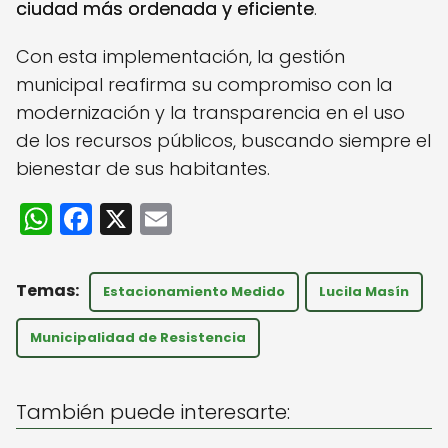
ciudad más ordenada y eficiente
.
Con esta implementación, la gestión
municipal reafirma su compromiso con la
modernización y la transparencia en el uso
de los recursos públicos, buscando siempre el
bienestar de sus habitantes.
W
F
X
E
h
a
m
a
c
ai
Estacionamiento Medido
Lucila Masín
ts
e
l
A
b
Municipalidad de Resistencia
p
o
p
o
También puede interesarte:
k