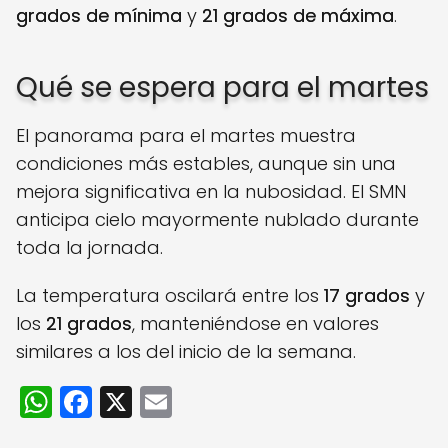
grados de mínima
y
21 grados de máxima
.
Qué se espera para el martes
El panorama para el martes muestra
condiciones más estables, aunque sin una
mejora significativa en la nubosidad. El SMN
anticipa cielo mayormente nublado durante
toda la jornada.
La temperatura oscilará entre los
17 grados
y
los
21 grados
, manteniéndose en valores
similares a los del inicio de la semana.
W
F
X
E
h
a
m