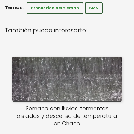
a
c
ai
Pronóstico del tiempo
SMN
ts
e
l
A
b
También puede interesarte:
p
o
p
o
k
Semana con lluvias, tormentas
aisladas y descenso de temperatura
en Chaco