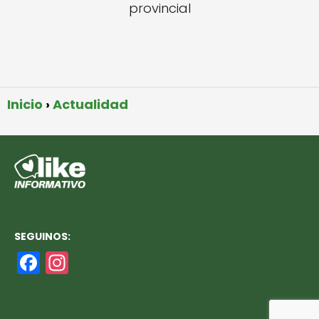
provincial
Inicio
Actualidad
SEGUINOS:
F
In
a
st
c
a