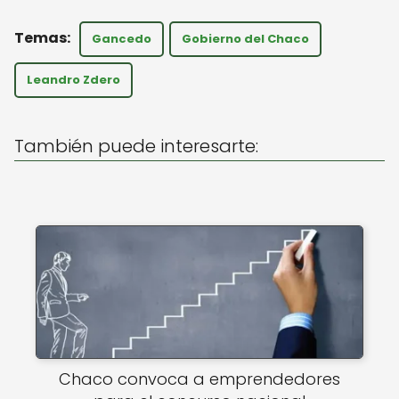
h
a
m
a
c
ai
Gancedo
Gobierno del Chaco
ts
e
l
A
b
Leandro Zdero
p
o
p
o
También puede interesarte:
k
Chaco convoca a emprendedores