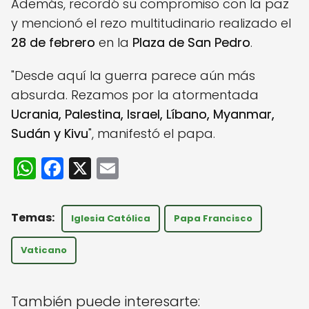
Además, recordó su compromiso con la paz
y mencionó el rezo multitudinario realizado el
28 de febrero
en la
Plaza de San Pedro
.
"Desde aquí la guerra parece aún más
absurda. Rezamos por la atormentada
Ucrania, Palestina, Israel, Líbano, Myanmar,
Sudán y Kivu
", manifestó el papa.
W
F
X
E
h
a
m
a
c
ai
Iglesia Católica
Papa Francisco
ts
e
l
A
b
Vaticano
p
o
p
o
También puede interesarte: