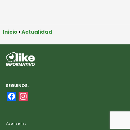
Inicio
Actualidad
SEGUINOS:
F
In
a
st
c
a
e
g
Contacto