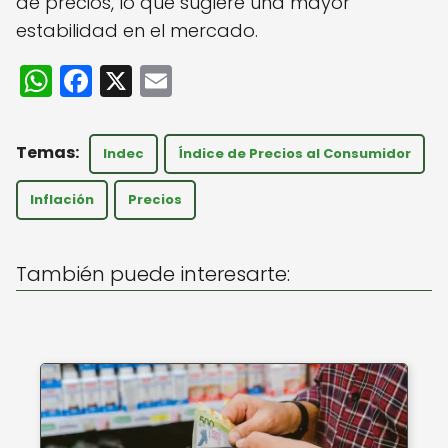
de precios, lo que sugiere una mayor
estabilidad en el mercado.
W
F
X
E
h
a
m
a
c
ai
Indec
Índice de Precios al Consumidor
ts
e
l
A
b
Inflación
Precios
p
o
p
o
También puede interesarte:
k