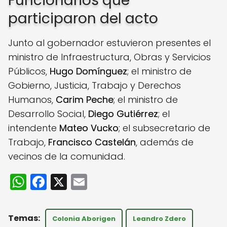
Funcionarios que
participaron del acto
Junto al gobernador estuvieron presentes el
ministro de Infraestructura, Obras y Servicios
Públicos,
Hugo Domínguez
; el ministro de
Gobierno, Justicia, Trabajo y Derechos
Humanos,
Carim Peche
; el ministro de
Desarrollo Social,
Diego Gutiérrez
; el
intendente
Mateo Vucko
; el subsecretario de
Trabajo,
Francisco Castelán
, además de
vecinos de la comunidad.
W
F
X
E
h
a
m
a
c
ai
Colonia Aborigen
Leandro Zdero