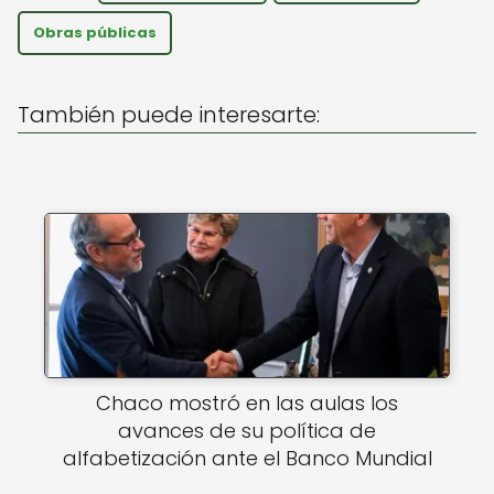
ts
e
l
A
b
Obras públicas
p
o
p
o
También puede interesarte:
k
Chaco mostró en las aulas los
avances de su política de
alfabetización ante el Banco Mundial