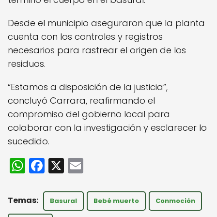
Desde el municipio aseguraron que la planta
cuenta con los controles y registros
necesarios para rastrear el origen de los
residuos.
“Estamos a disposición de la justicia”,
concluyó Carrara, reafirmando el
compromiso del gobierno local para
colaborar con la investigación y esclarecer lo
sucedido.
W
F
X
E
h
a
m
a
c
ai
Basural
Bebé muerto
Conmoción
ts
e
l