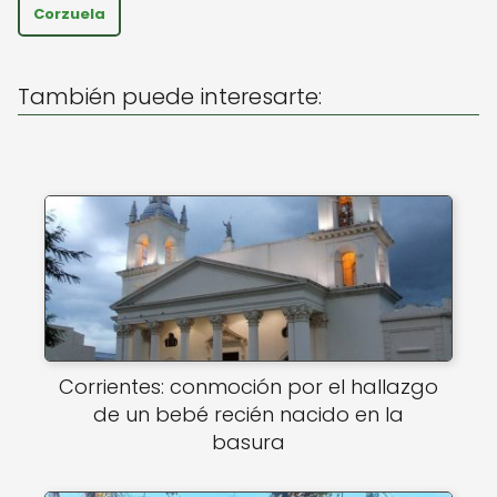
A
b
Corzuela
p
o
p
o
También puede interesarte:
k
Corrientes: conmoción por el hallazgo
de un bebé recién nacido en la
basura