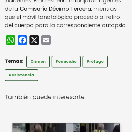
incidentes. En la escena trabajaron agentes
de la
Comisaría Décimo Tercera
, mientras
que el móvil tanatológico procedió al retiro
del cuerpo para la correspondiente autopsia.
W
F
X
E
h
a
m
a
c
ai
Crimen
Femicidio
Prófugo
ts
e
l
A
b
Resistencia
p
o
p
o
También puede interesarte:
k