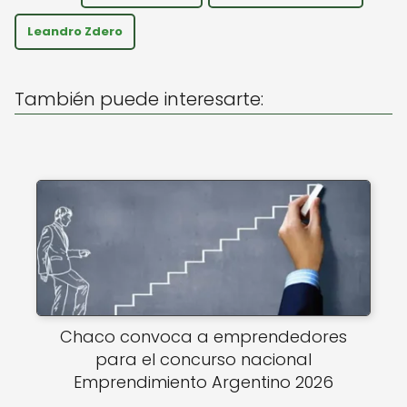
ts
e
l
A
b
Leandro Zdero
p
o
p
o
También puede interesarte:
k
Chaco convoca a emprendedores
para el concurso nacional
Emprendimiento Argentino 2026