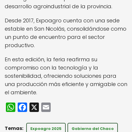
desarrollo agroindustrial de la provincia.
Desde 2017, Expoagro cuenta con una sede
estable en San Nicolás, consolidándose como
un punto de encuentro para el sector
productivo.
En esta edición, la feria reafirma su
compromiso con la tecnología y la
sostenibilidad, ofreciendo soluciones para
una producción más eficiente y amigable con
el ambiente.
W
F
X
E
h
a
m
a
c
ai
Expoagro 2025
Gobierno del Chaco