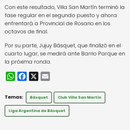
Con este resultado, Villa San Martín terminó la
fase regular en el segundo puesto y ahora
enfrentará a Provincial de Rosario en los
octavos de final.
Por su parte, Jujuy Básquet, que finalizó en el
cuarto lugar, se medirá ante Barrio Parque en
la próxima ronda.
W
F
X
E
h
a
m
a
c
ai
Básquet
Club Villa San Martín
ts
e
l
A
b
Liga Argentina de Básquet
p
o