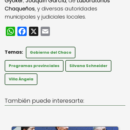
Gyoker
;
Joaquín García
, de
Laboratorios
Chaqueños
, y diversas autoridades
municipales y judiciales locales.
W
F
X
E
h
a
m
a
c
ai
Gobierno del Chaco
ts
e
l
A
b
Programas provinciales
Silvana Schneider
p
o
Villa Ángela
p
o
k
También puede interesarte: