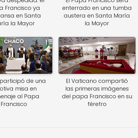
va despedida: el
El Papa Francisco será
 Francisco ya
enterrado en una tumba
ansa en Santa
austera en Santa María
ría la Mayor
la Mayor
participó de una
El Vaticano compartió
otiva misa en
las primeras imágenes
enaje al Papa
del papa Francisco en su
Francisco
féretro