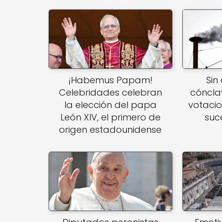
p
o
k
¡Habemus Papam!
Sin
Celebridades celebran
cóncla
la elección del papa
votacio
León XIV, el primero de
suc
origen estadounidense