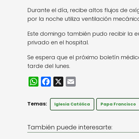
Durante el día, recibe altos flujos de o
por la noche utiliza ventilación mecán
Este domingo también pudo recibir la e
privado en el hospital.
Se espera que el próximo boletín médic
tarde del lunes.
W
F
X
E
h
a
m
a
c
ai
Iglesia Católica
Papa Francisco
ts
e
l
A
b
También puede interesarte:
p
o