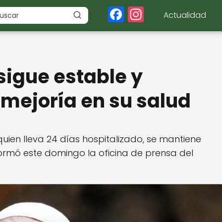
F
In
Actualidad
a
st
c
a
e
g
sigue estable y
b
r
o
a
 mejoría en su salud
o
m
k
 quien lleva 24 días hospitalizado, se mantiene
formó este domingo la oficina de prensa del