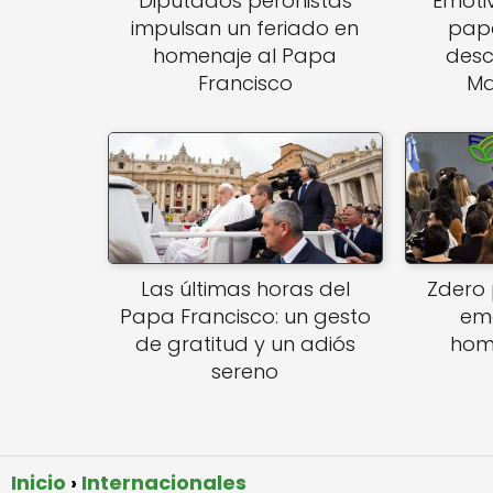
Diputados peronistas
Emoti
impulsan un feriado en
papa
homenaje al Papa
desc
Francisco
Ma
Las últimas horas del
Zdero 
Papa Francisco: un gesto
em
de gratitud y un adiós
hom
sereno
Inicio
Internacionales