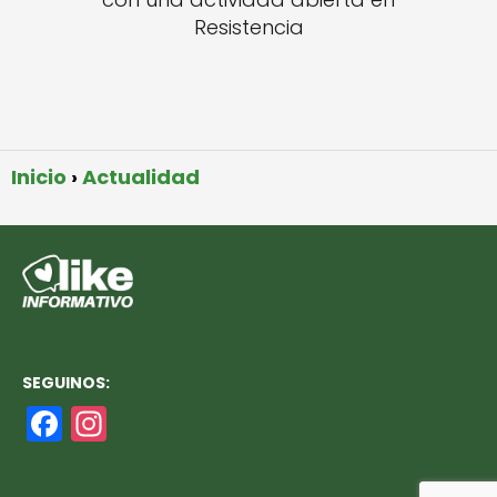
Resistencia
Inicio
Actualidad
SEGUINOS:
F
In
a
st
c
a