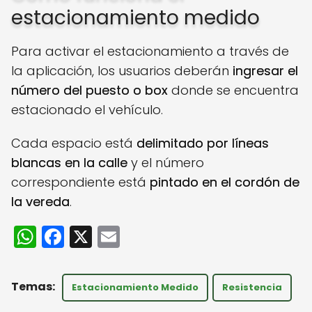
estacionamiento medido
Para activar el estacionamiento a través de
la aplicación, los usuarios deberán
ingresar el
número del puesto o box
donde se encuentra
estacionado el vehículo.
Cada espacio está
delimitado por líneas
blancas en la calle
y el número
correspondiente está
pintado en el cordón de
la vereda
.
W
F
X
E
h
a
m
a
c
ai
Estacionamiento Medido
Resistencia
ts
e
l