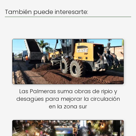
A
b
También puede interesarte:
p
o
p
o
k
Las Palmeras suma obras de ripio y
desagües para mejorar la circulación
en la zona sur