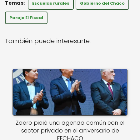
a
c
ai
Escuelas rurales
Gobierno del Chaco
ts
e
l
A
b
Paraje El Fiscal
p
o
p
o
También puede interesarte:
k
Zdero pidió una agenda común con el
sector privado en el aniversario de
FECHACO