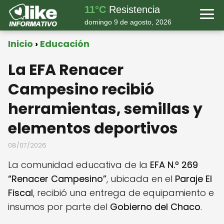
11°C
Resistencia
domingo 9 de agosto, 2026
Inicio
Educación
La EFA Renacer
Campesino recibió
herramientas, semillas y
elementos deportivos
08/07/2026
La comunidad educativa de la
EFA N.º 269
“Renacer Campesino”
, ubicada en el
Paraje El
Fiscal
, recibió una entrega de equipamiento e
insumos por parte del
Gobierno del Chaco
.