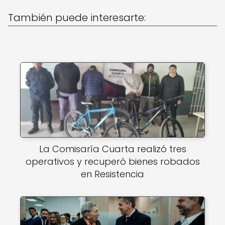
p
o
p
o
También puede interesarte:
k
La Comisaría Cuarta realizó tres
operativos y recuperó bienes robados
en Resistencia