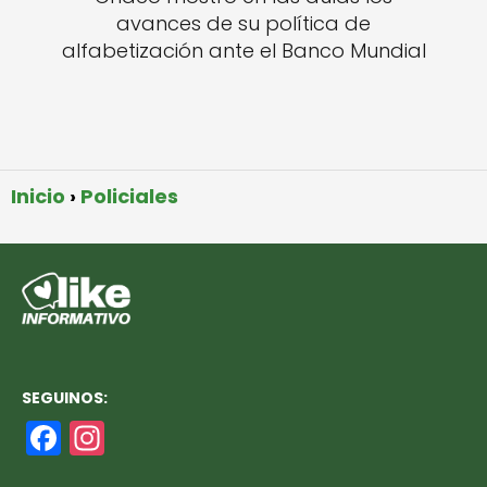
avances de su política de
alfabetización ante el Banco Mundial
Inicio
Policiales
SEGUINOS:
F
In
a
st