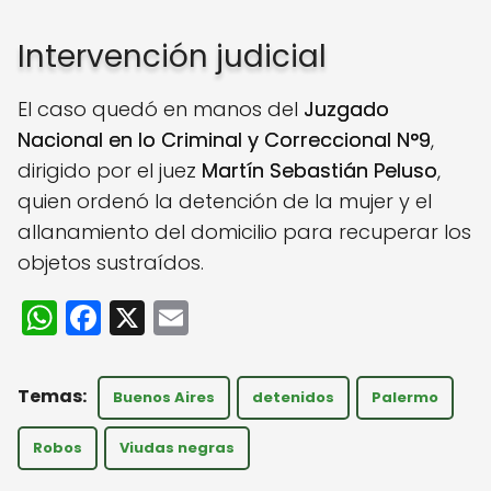
Intervención judicial
El caso quedó en manos del
Juzgado
Nacional en lo Criminal y Correccional N°9
,
dirigido por el juez
Martín Sebastián Peluso
,
quien ordenó la detención de la mujer y el
allanamiento del domicilio para recuperar los
objetos sustraídos.
W
F
X
E
h
a
m
a
c
ai
Buenos Aires
detenidos
Palermo
ts
e
l
A
b
Robos
Viudas negras