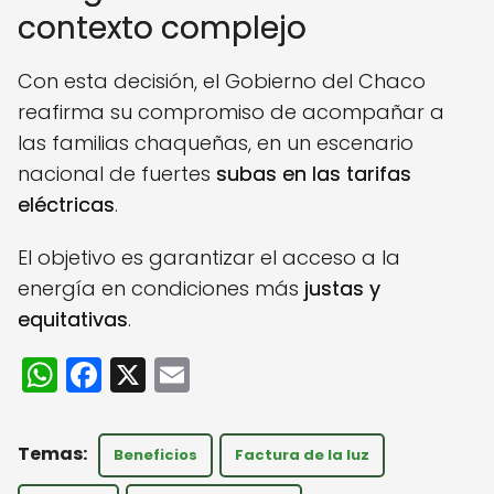
contexto complejo
Con esta decisión, el Gobierno del Chaco
reafirma su compromiso de acompañar a
las familias chaqueñas, en un escenario
nacional de fuertes
subas en las tarifas
eléctricas
.
El objetivo es garantizar el acceso a la
energía en condiciones más
justas y
equitativas
.
W
F
X
E
h
a
m
a
c
ai
Beneficios
Factura de la luz
ts
e
l