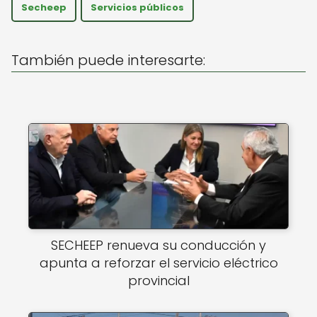
A
b
Secheep
Servicios públicos
p
o
p
o
También puede interesarte:
k
SECHEEP renueva su conducción y
apunta a reforzar el servicio eléctrico
provincial