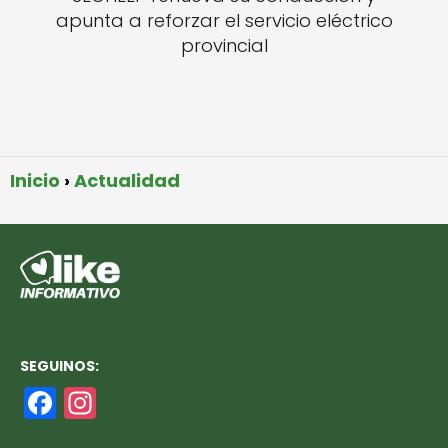
apunta a reforzar el servicio eléctrico
provincial
Inicio
Actualidad
SEGUINOS:
F
In
a
st