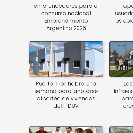
emprendedores para el
apu
concurso nacional
usuari
Emprendimiento
los col
Argentino 2026
Puerto Tirol: habrá una
Las
semana para anotarse
infraes
al sorteo de viviendas
par
del IPDUV
cre