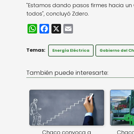
"Estamos dando pasos firmes hacia un
todos", concluyó Zdero.
W
F
X
E
h
a
m
a
c
ai
Energía Eléctrica
Gobierno del C
ts
e
l
A
b
También puede interesarte:
p
o
p
o
k
Chaco convoca a
ChacoB