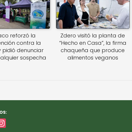
co reforzó la
Zdero visitó la planta de
nción contra la
“Hecho en Casa”, la firma
y pidió denunciar
chaqueña que produce
ualquier sospecha
alimentos veganos
OS:
In