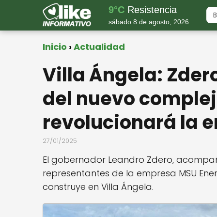
9°C
Resistencia
sábado 8 de agosto, 2026
Inicio
Actualidad
Villa Ángela: Zder
del nuevo complej
revolucionará la 
27/01/2025
El gobernador Leandro Zdero, acompa
representantes de la empresa MSU Energ
construye en Villa Ángela.