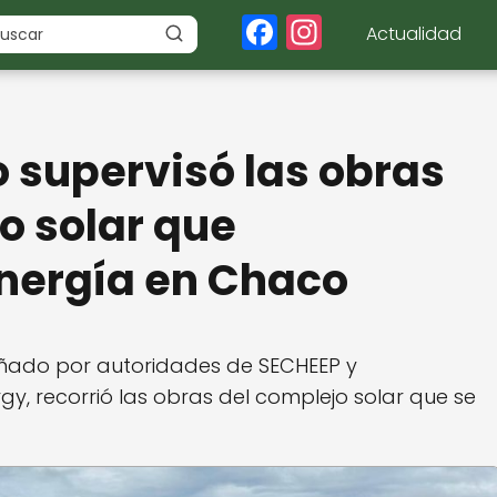
F
In
Actualidad
a
st
c
a
e
g
o supervisó las obras
b
r
o
a
o solar que
o
m
energía en Chaco
k
ñado por autoridades de SECHEEP y
y, recorrió las obras del complejo solar que se