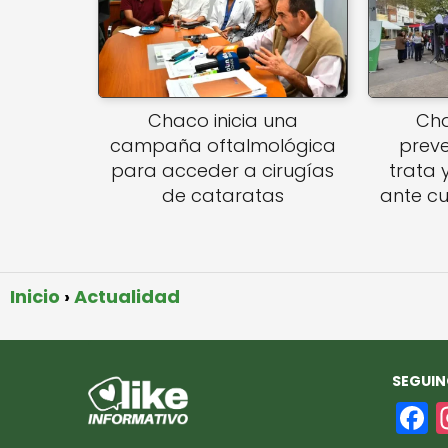
Chaco inicia una
Cha
campaña oftalmológica
preve
para acceder a cirugías
trata 
de cataratas
ante c
Inicio
Actualidad
SEGUIN
F