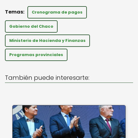
a
c
ai
Cronograma de pagos
ts
e
l
A
b
Gobierno del Chaco
p
o
Ministerio de Hacienda y Finanzas
p
o
Programas provinciales
k
También puede interesarte: