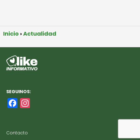
Inicio
Actualidad
SEGUINOS:
F
In
a
st
c
a
e
g
Contacto