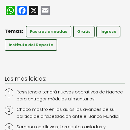
W
F
X
E
h
a
m
a
c
ai
Fuerzas armadas
Gratis
Ingreso
ts
e
l
A
b
Instituto del Deporte
p
o
p
o
k
Las más leídas:
Resistencia tendrá nuevos operativos de Ñachec
para entregar módulos alimentarios
Chaco mostró en las aulas los avances de su
política de alfabetización ante el Banco Mundial
Semana con lluvias, tormentas aisladas y