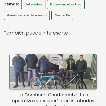
a
c
ai
detenidos
Dinero en efectivo
ts
e
l
A
b
Gendarmería Nacional
Santa Fé
p
o
p
o
También puede interesarte:
k
La Comisaría Cuarta realizó tres
operativos y recuperó bienes robados