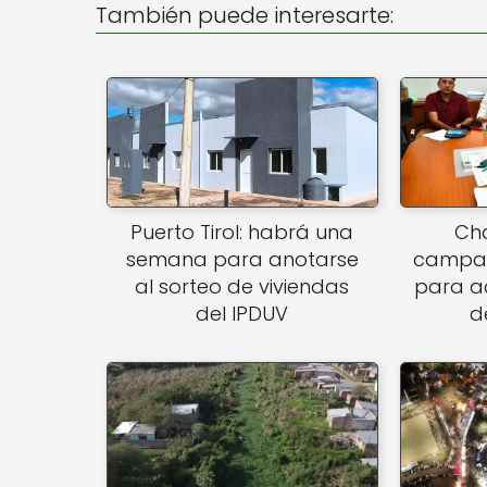
También puede interesarte:
p
o
p
o
k
Puerto Tirol: habrá una
Cha
semana para anotarse
campañ
al sorteo de viviendas
para a
del IPDUV
d