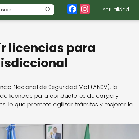
F
In
Actualidad
a
st
c
a
e
g
r licencias para
b
r
o
a
risdiccional
o
m
k
cia Nacional de Seguridad Vial (ANSV), la
 de licencias para conductores de carga y
es, lo que promete agilizar trámites y mejorar la