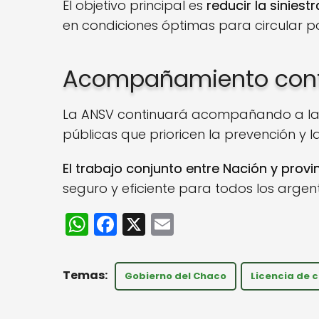
El objetivo principal es
reducir la siniestr
en condiciones óptimas para circular po
Acompañamiento cont
La ANSV continuará acompañando a las 
públicas que prioricen la prevención y la
El trabajo conjunto entre Nación y provi
seguro y eficiente para todos los argent
W
F
X
E
h
a
m
a
c
ai
Gobierno del Chaco
Licencia de 
ts
e
l
A
b