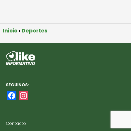
Inicio
Deportes
SEGUINOS:
F
In
a
st
c
a
e
g
Contacto