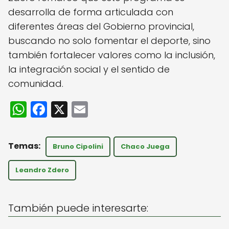
desarrolla de forma articulada con
diferentes áreas del Gobierno provincial,
buscando no solo fomentar el deporte, sino
también fortalecer valores como la inclusión,
la integración social y el sentido de
comunidad.
W
F
X
E
h
a
m
a
c
ai
Bruno Cipolini
Chaco Juega
ts
e
l
A
b
Leandro Zdero
p
o
p
o
También puede interesarte:
k