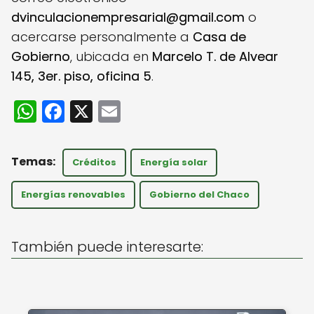
dvinculacionempresarial@gmail.com
o
acercarse personalmente a
Casa de
Gobierno
, ubicada en
Marcelo T. de Alvear
145, 3er. piso, oficina 5
.
W
F
X
E
h
a
m
a
c
ai
Créditos
Energía solar
ts
e
l
A
b
Energías renovables
Gobierno del Chaco
p
o
p
o
También puede interesarte:
k