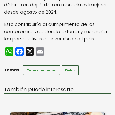
dólares en depósitos en moneda extranjera
desde agosto de 2024.
Esto contribuiría al cumplimiento de los
compromisos de deuda externa y mejoraría
las perspectivas de inversión en el país.
W
F
X
E
h
a
m
a
c
ai
Cepo cambiario
Dólar
ts
e
l
A
b
También puede interesarte:
p
o
p
o
k