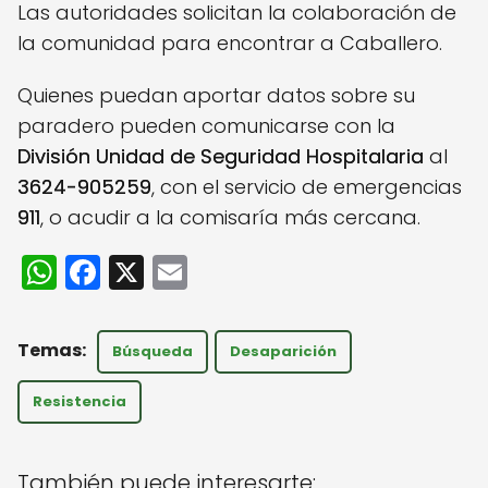
Las autoridades solicitan la colaboración de
la comunidad para encontrar a Caballero.
Quienes puedan aportar datos sobre su
paradero pueden comunicarse con la
División Unidad de Seguridad Hospitalaria
al
3624-905259
, con el servicio de emergencias
911
, o acudir a la comisaría más cercana.
W
F
X
E
h
a
m
a
c
ai
Búsqueda
Desaparición
ts
e
l
A
b
Resistencia
p
o
p
o
También puede interesarte: