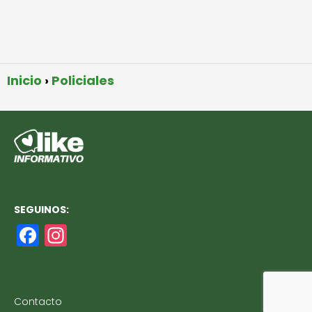
Inicio
Policiales
SEGUINOS:
F
In
a
st
c
a
e
g
Contacto