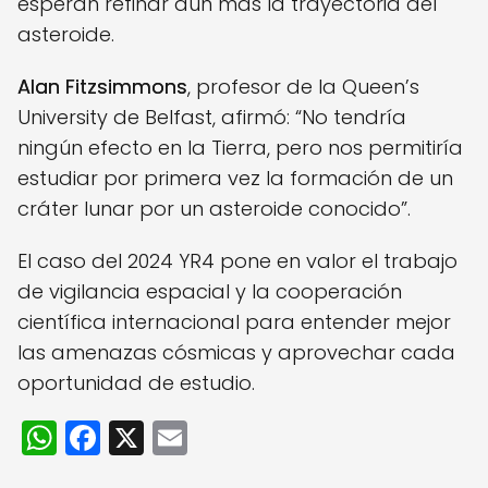
esperan refinar aún más la trayectoria del
asteroide.
Alan Fitzsimmons
, profesor de la Queen’s
University de Belfast, afirmó: “No tendría
ningún efecto en la Tierra, pero nos permitiría
estudiar por primera vez la formación de un
cráter lunar por un asteroide conocido”.
El caso del 2024 YR4 pone en valor el trabajo
de vigilancia espacial y la cooperación
científica internacional para entender mejor
las amenazas cósmicas y aprovechar cada
oportunidad de estudio.
W
F
X
E
h
a
m